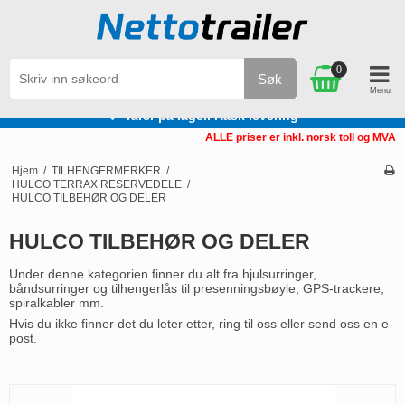
0
Søk
Varer på lager. Rask levering
ALLE priser er inkl. norsk toll og MVA
Hjem
/
TILHENGERMERKER
/
HULCO TERRAX RESERVEDELE
/
HULCO TILBEHØR OG DELER
HULCO TILBEHØR OG DELER
Under denne kategorien finner du alt fra hjulsurringer,
båndsurringer og tilhengerlås til presenningsbøyle, GPS-trackere,
spiralkabler mm.
Hvis du ikke finner det du leter etter, ring til oss eller send oss ​​en e-
post.