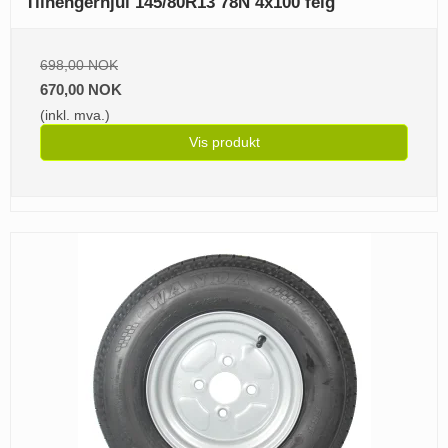
Tilhengerhjul 145/80R13 78N 4x100 felg
698,00 NOK
670,00 NOK
(inkl. mva.)
Vis produkt