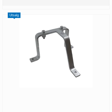
Utsalg