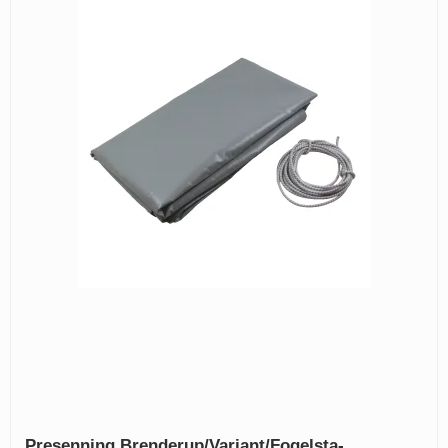
Presenning Brenderup/Variant/Fogelsta-