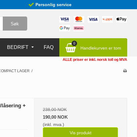
Personlig service
Søk
0
BEDRIFT
FAQ
Handlekurven er tom
ALLE priser er inkl. norsk toll og MVA
COMPACT LAGER
/
låsering +
238,00 NOK
190,00 NOK
(inkl. mva.)
Vis produkt