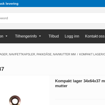
ask levering
on
Tilhengerinfo
Tilbud
Logg inn
Kontakt oss
LAGER, NAV/FETTKAPSLER, PAKKDÅSE, NAVMUTTER MM
/
KOMPAKT LAGER/
37
Kompakt lager 34x64x37 m/
mutter