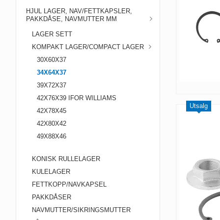
HJUL LAGER, NAV/FETTKAPSLER,
PAKKDÅSE, NAVMUTTER MM
LAGER SETT
KOMPAKT LAGER/COMPACT LAGER
30X60X37
34X64X37
39X72X37
42X76X39 IFOR WILLIAMS
Utsalg
42X78X45
42X80X42
49X88X46
KONISK RULLELAGER
KULELAGER
FETTKOPP/NAVKAPSEL
PAKKDÅSER
NAVMUTTER/SIKRINGSMUTTER