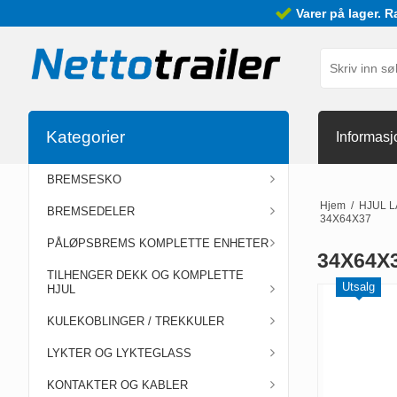
Varer på lager. R
Kategorier
Informasj
BREMSESKO
Hjem
/
HJUL 
BREMSEDELER
34X64X37
PÅLØPSBREMS KOMPLETTE ENHETER
34X64X
TILHENGER DEKK OG KOMPLETTE
Utsalg
HJUL
KULEKOBLINGER / TREKKULER
LYKTER OG LYKTEGLASS
KONTAKTER OG KABLER