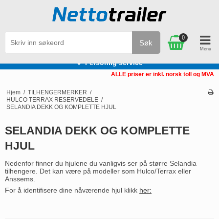
0
Søk
Personlig service
ALLE priser er inkl. norsk toll og MVA
Hjem
/
TILHENGERMERKER
/
HULCO TERRAX RESERVEDELE
/
SELANDIA DEKK OG KOMPLETTE HJUL
SELANDIA DEKK OG KOMPLETTE
HJUL
Nedenfor finner du hjulene du vanligvis ser på større Selandia
tilhengere. Det kan være på modeller som Hulco/Terrax eller
Anssems.
For å identifisere dine nåværende hjul klikk
her: