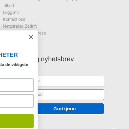
Tilbud
Logg inn
Kontakt oss
Nettotrailer Bedrift
Nyhetsbrev - Business
FAQ
MOTA TILBUD OG NYHETER
Registrering nyhetsbrev
Meld deg på vårt nyhetsbrev og motta de viktigste
nyhetene!
Godkjenn
MELD DEG PÅ