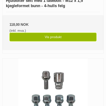
Hjulbolter sett med 1 låsebolt - M12 x 1,5
kjegleformet bunn - 4-hulls felg
118,00 NOK
(inkl. mva.)
Vis produkt