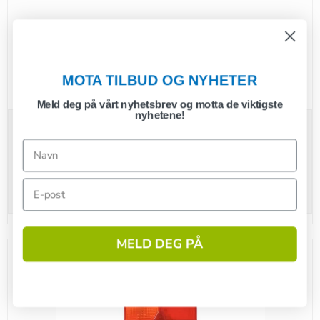
MOTA TILBUD OG NYHETER
Radex 6800 lykteglass til baklys
Meld deg på vårt nyhetsbrev og motta de viktigste
nyhetene!
190,00 NOK
(inkl. mva.)
Vis produkt
MELD DEG PÅ
1