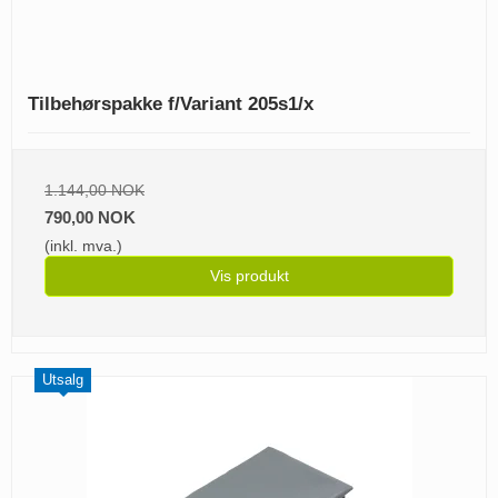
Tilbehørspakke f/Variant 205s1/x
1.144,00 NOK
790,00 NOK
(inkl. mva.)
Vis produkt
Utsalg