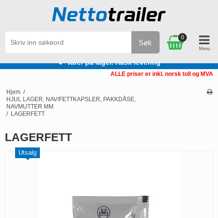
0
Søk
er på lager. Rask levering
ALLE priser er inkl. norsk toll og MVA
Hjem
/
HJUL LAGER, NAV/FETTKAPSLER, PAKKDÅSE,
NAVMUTTER MM
/
LAGERFETT
LAGERFETT
Utsalg