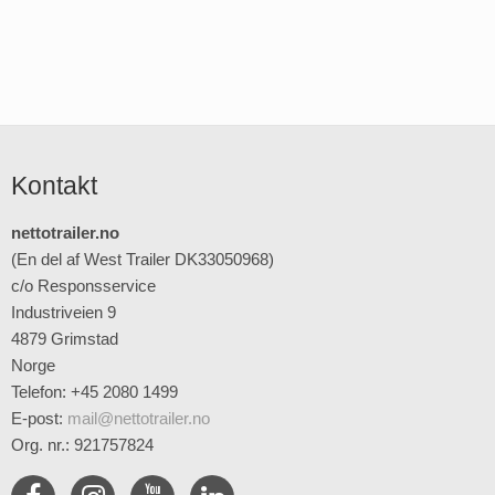
Kontakt
nettotrailer.no
(En del af West Trailer DK33050968)
c/o Responsservice
Industriveien 9
4879 Grimstad
Norge
Telefon: +45 2080 1499
E-post
:
mail@nettotrailer.no
Org. nr.: 921757824