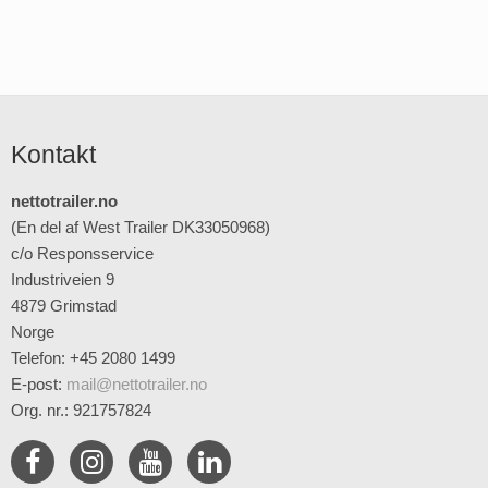
Kontakt
nettotrailer.no
(En del af West Trailer DK33050968)
c/o Responsservice
Industriveien 9
4879 Grimstad
Norge
Telefon: +45 2080 1499
E-post
:
mail@nettotrailer.no
Org. nr.: 921757824