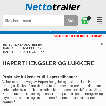
0
Søk
Varer på lager. Rask levering
ALLE priser er inkl. norsk toll og MVA
Hjem
/
TILHENGERMERKER
/
HAPERT RESERVEDELER
/
HAPERT HENGSLER OG LUKKERE
HAPERT HENGSLER OG LUKKERE
Praktiske lukkedeler til Hapert tilhenger
Vi har et stort utvalg av Hapert hengsler og lukkere til din Hapert
tilhenger. Du kan finne dem både som samlede enheter, eller som
enkeltdeler hvis det ikke er hele lukkeren som skal skiftes ut. Vi har
Hapert lukkere til sider og til baksider, og kabler, pendelhenglser og
mye mer. Ta et titt, og ikke nøl med å kontakte oss hvis du har
spørsmål.