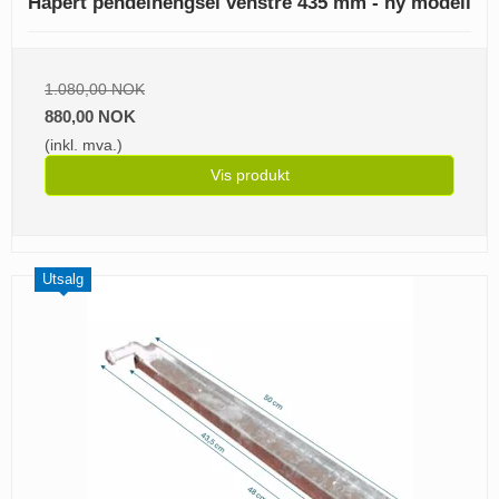
Hapert pendelhengsel venstre 435 mm - ny modell
1.080,00 NOK
880,00 NOK
(inkl. mva.)
Vis produkt
Utsalg