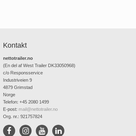
Kontakt
nettotrailer.no
(En del af West Trailer DK33050968)
c/o Responsservice
Industriveien 9
4879 Grimstad
Norge
Telefon: +45 2080 1499
E-post
:
mail@nettotrailer.no
Org. nr.: 921757824