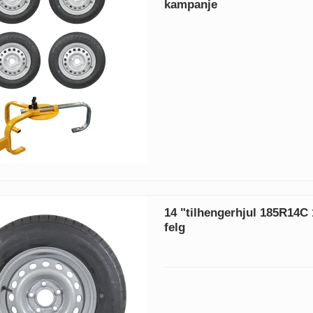
kampanje
14 "tilhengerhjul 185R14C
felg