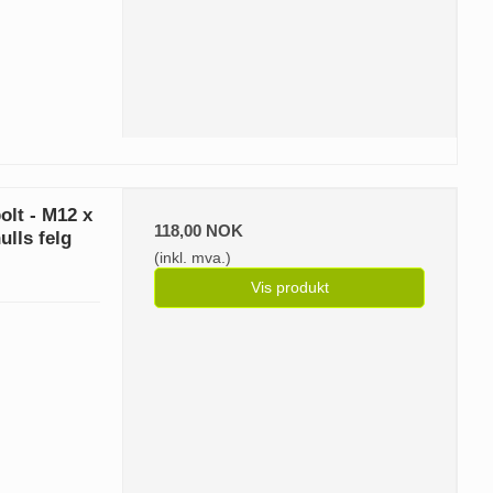
olt - M12 x
118,00 NOK
ulls felg
(inkl. mva.)
Vis produkt