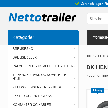
Varer på lager. R
Kategorier
Informasj
BREMSESKO
Hjem
/
TILHE
BREMSEDELER
BK HEN
PÅLØPSBREMS KOMPLETTE ENHETER
TILHENGER DEKK OG KOMPLETTE
Nedenfor finne
HJUL
KULEKOBLINGER / TREKKULER
Utsalg
LYKTER OG LYKTEGLASS
KONTAKTER OG KABLER