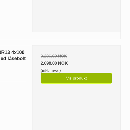
80R13 4x100
3.296,00 NOK
med låsebolt
2.698,00 NOK
(inkl. mva.)
Vis produkt