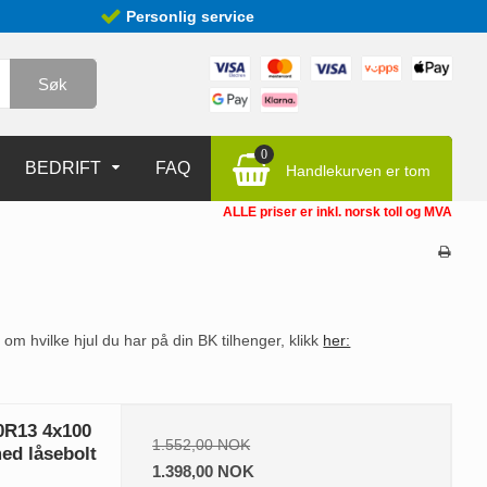
Personlig service
Søk
0
BEDRIFT
FAQ
Handlekurven er tom
ALLE priser er inkl. norsk toll og MVA
 om hvilke hjul du har på din BK tilhenger, klikk
her:
80R13 4x100
1.552,00 NOK
med låsebolt
1.398,00 NOK