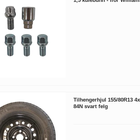
1,5 kulebunn - Ifor William
Tilhengerhjul 155/80R13 4
84N svart felg