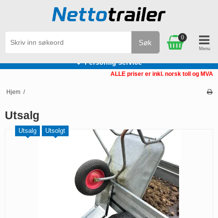
0
Søk
Personlig service
ALLE priser er inkl. norsk toll og MVA
Hjem
/
Utsalg
Utsalg
Utsolgt