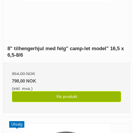
8" tilhengerhjul med felg" camp-let model" 16,5 x
6,5-8/6
954,00 NOK
798,00 NOK
(inkl. mva.)
Vis produkt
Utsalg