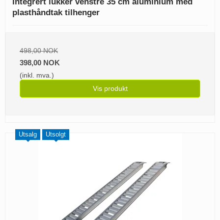
Integrert lukker venstre 35 cm aluminium med
plasthåndtak tilhenger
498,00 NOK
398,00 NOK
(inkl. mva.)
Vis produkt
Utsalg
Utsolgt