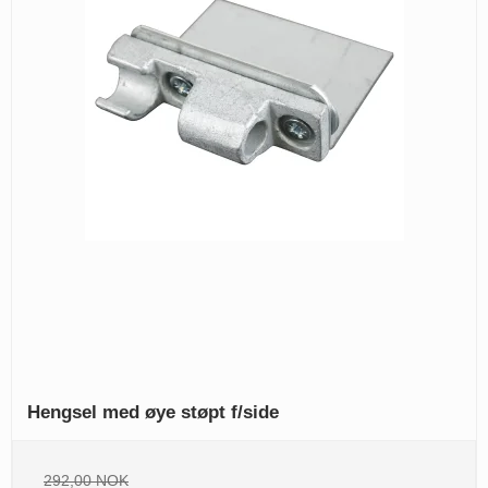
Hengsel med øye støpt f/side
292,00 NOK