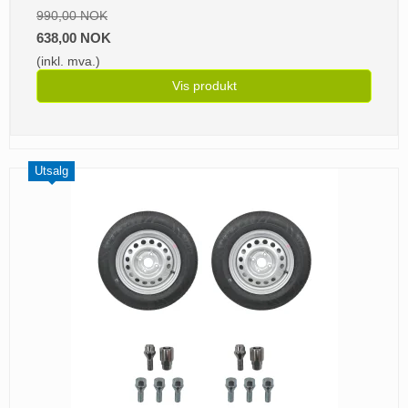
990,00 NOK
638,00 NOK
(inkl. mva.)
Vis produkt
Utsalg