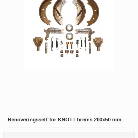
Renoveringssett for KNOTT brems 200x50 mm