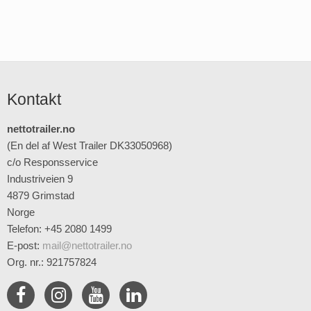
Kontakt
nettotrailer.no
(En del af West Trailer DK33050968)
c/o Responsservice
Industriveien 9
4879 Grimstad
Norge
Telefon: +45 2080 1499
E-post
:
mail@nettotrailer.no
Org. nr.: 921757824