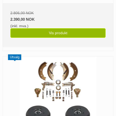
2.806,00 NOK
2.390,00 NOK
(inkl. mva.)
Vis produkt
Utsalg