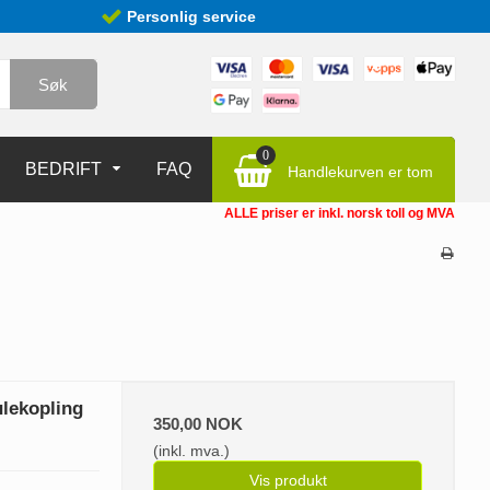
Personlig service
Søk
0
BEDRIFT
FAQ
Handlekurven er tom
ALLE priser er inkl. norsk toll og MVA
ulekopling
350,00 NOK
(inkl. mva.)
Vis produkt