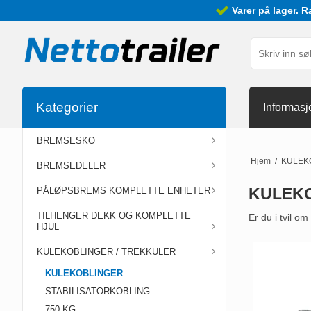
Varer på lager. R
Kategorier
Informasj
BREMSESKO
Hjem
/
KULEK
BREMSEDELER
KULEK
PÅLØPSBREMS KOMPLETTE ENHETER
TILHENGER DEKK OG KOMPLETTE
Er du i tvil o
HJUL
KULEKOBLINGER / TREKKULER
KULEKOBLINGER
STABILISATORKOBLING
750 KG