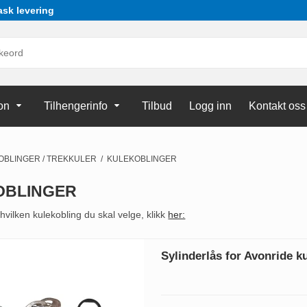
ask levering
on
Tilhengerinfo
Tilbud
Logg inn
Kontakt oss
OBLINGER / TREKKULER
/
KULEKOBLINGER
OBLINGER
m hvilken kulekobling du skal velge, klikk
her:
Sylinderlås for Avonride k