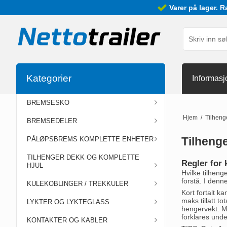
Varer på lager. R
Kategorier
Informasj
BREMSESKO
Hjem
/
Tilhenge
BREMSEDELER
Tilhenge
PÅLØPSBREMS KOMPLETTE ENHETER
TILHENGER DEKK OG KOMPLETTE
Regler for 
HJUL
Hvilke tilheng
forstå. I denn
KULEKOBLINGER / TREKKULER
Kort fortalt ka
maks tillatt t
LYKTER OG LYKTEGLASS
hengervekt. M
forklares unde
KONTAKTER OG KABLER