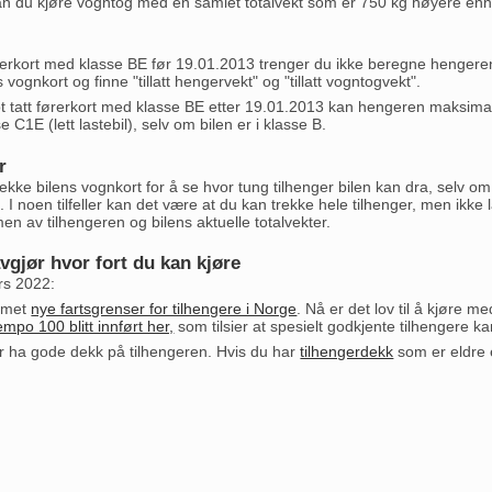
an du kjøre vogntog med en samlet totalvekt som er 750 kg høyere enn
ørerkort med klasse BE før 19.01.2013 trenger du ikke beregne hengeren
 vognkort og finne "tillatt hengervekt" og "tillatt vogntogvekt".
t tatt førerkort med klasse BE etter 19.01.2013 kan hengeren maksimal
e C1E (lett lastebil), selv om bilen er i klasse B.
r
jekke bilens vognkort for å se hvor tung tilhenger bilen kan dra, selv o
t. I noen tilfeller kan det være at du kan trekke hele tilhenger, men ikke l
men av tilhengeren og bilens aktuelle totalvekter.
gjør hvor fort du kan kjøre
rs 2022:
mmet
nye fartsgrenser for tilhengere i Norge
. Nå er det lov til å kjøre m
empo 100 blitt innført her,
som tilsier at spesielt godkjente tilhengere ka
r ha gode dekk på tilhengeren. Hvis du har
tilhengerdekk
som er eldre e