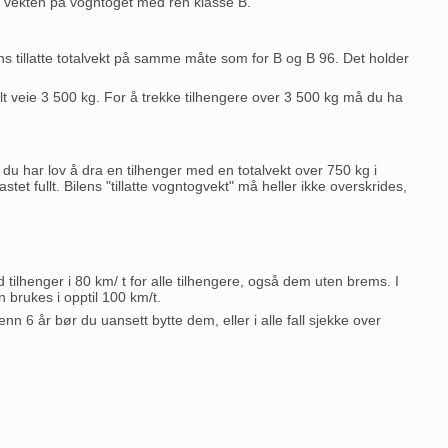
 vekten på vogntoget med ren klasse B.
s tillatte totalvekt på samme måte som for B og B 96. Det holder
t veie 3 500 kg. For å trekke tilhengere over 3 500 kg må du ha
m du har lov å dra en tilhenger med en totalvekt over 750 kg i
astet fullt. Bilens "tillatte vogntogvekt" må heller ikke overskrides,
ed tilhenger i 80 km/ t for alle tilhengere, også dem uten brems. I
n brukes i opptil 100 km/t.
nn 6 år bør du uansett bytte dem, eller i alle fall sjekke over