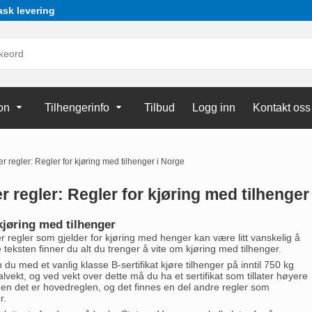
ask levering
on
Tilhengerinfo
Tilbud
Logg inn
Kontakt oss
r regler: Regler for kjøring med tilhenger i Norge
r regler: Regler for kjøring med tilhenger
kjøring med tilhenger
er regler som gjelder for kjøring med henger kan være litt vanskelig å
e teksten finner du alt du trenger å vite om kjøring med tilhenger.
n du med et vanlig klasse B-sertifikat kjøre tilhenger på inntil 750 kg
otalvekt, og ved vekt over dette må du ha et sertifikat som tillater høyere
en det er hovedreglen, og det finnes en del andre regler som
r.