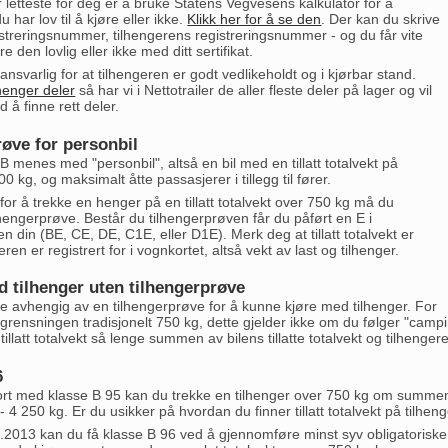
r letteste for deg er å bruke Statens Vegvesens kalkulator for å
 har lov til å kjøre eller ikke.
Klikk her for å se den
. Der kan du skrive
istreringsnummer, tilhengerens registreringsnummer - og du får vite
 den lovlig eller ikke med ditt sertifikat.
ansvarlig for at tilhengeren er godt vedlikeholdt og i kjørbar stand.
lhenger deler
så har vi i Nettotrailer de aller fleste deler på lager og vil
 å finne rett deler.
øve for personbil
e B menes med "personbil", altså en bil med en tillatt totalvekt på
0 kg, og maksimalt åtte passasjerer i tillegg til fører.
or å trekke en henger på en tillatt totalvekt over 750 kg må du
hengerprøve. Består du tilhengerprøven får du påført en E i
en din (BE, CE, DE, C1E, eller D1E). Merk deg at tillatt totalvekt er
ren er registrert for i vognkortet, altså vekt av last og tilhenger.
d tilhenger uten tilhengerprøve
ke avhengig av en tilhengerprøve for å kunne kjøre med tilhenger. For
egrensningen tradisjonelt 750 kg, dette gjelder ikke om du følger "cam
tillatt totalvekt så lenge summen av bilens tillatte totalvekt og tilhengere
6
rt med klasse B 95 kan du trekke en tilhenger over 750 kg om summen av 
4 250 kg. Er du usikker på hvordan du finner tillatt totalvekt på tilhenger
.2013 kan du få klasse B 96 ved å gjennomføre minst syv obligatoriske