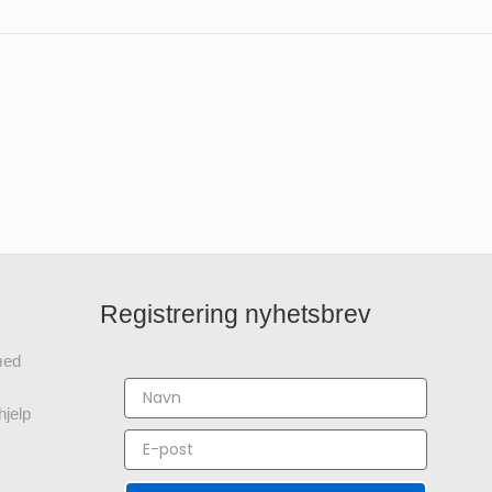
Registrering nyhetsbrev
 med
hjelp