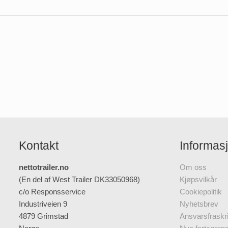
Kontakt
Informas
nettotrailer.no
Om oss
(En del af West Trailer DK33050968)
Kjøpsvilkår
c/o Responsservice
Cookiepolitik
Industriveien 9
Nyhetsbrev
4879 Grimstad
Ansvarsfraskri