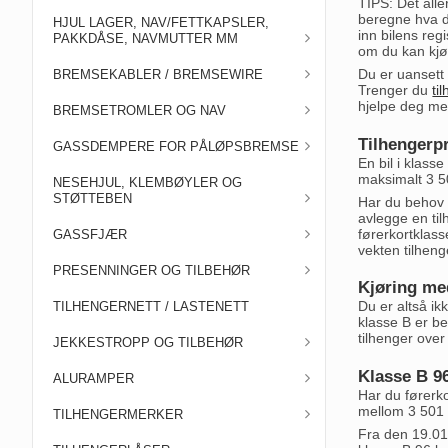
TIPS: Det alle
beregne hva du
HJUL LAGER, NAV/FETTKAPSLER,
inn bilens reg
PAKKDÅSE, NAVMUTTER MM
om du kan kjøre
Du er uansett 
BREMSEKABLER / BREMSEWIRE
Trenger du
ti
hjelpe deg med
BREMSETROMLER OG NAV
Tilhengerpr
GASSDEMPERE FOR PÅLØPSBREMSE
En bil i klass
maksimalt 3 50
NESEHJUL, KLEMBØYLER OG
STØTTEBEN
Har du behov f
avlegge en til
førerkortklass
GASSFJÆR
vekten tilhenge
PRESENNINGER OG TILBEHØR
Kjøring me
Du er altså ik
TILHENGERNETT / LASTENETT
klasse B er b
tilhenger over 
JEKKESTROPP OG TILBEHØR
Klasse B 9
ALURAMPER
Har du førerko
mellom 3 501 - 
TILHENGERMERKER
Fra den 19.01