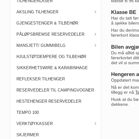
klasse B 96 k
TILHENGERLÅSER
Klasse BE
AKSLING TILHENGER
Har du tatt f
å sjekke bilens
GJENGESTENGER & TILBEHØR
Har du derimo
PÅLØPSBREMSE RESERVEDELER
førerkort klass
MANSJETT/ GUMMIBELG
Bilen avgjø
Du må alltid s
HJULSTØTDEMPERE OG TILBEHØR
førerkortet dit
det vil si sum
SIKKERHETSWIRE & KARABINHAGE
Hengeren av
REFLEKSER TILHENGER
Oppdatert ma
Nå er det ko
RESERVEDELER TIL CAMPINGVOGNER
tillegg er nå
T
Husk at du bø
HESTEHENGER RESERVEDELER
dekkene.
TEMPO 100
VERKTØYKASSER
SKJERMER