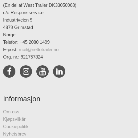
(En del af West Trailer DK33050968)
c/o Responsservice
Industriveien 9
4879 Grimstad
Norge
Telefon: +45 2080 1499
E-post
:
mail@nettotrailer.no
Org. nr.: 921757824
Informasjon
Om oss
Kjøpsvilkår
Cookiepolitik
Nyhetsbrev