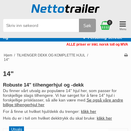
0
Søk
Varer på lager. Rask levering
ALLE priser er inkl. norsk toll og MVA
Hjem
/
TILHENGER DEKK OG KOMPLETTE HJUL
/
14"
14"
Robuste 14" tilhengerhjul og -dekk
Du finner vårt utvalg av populære 14" hjul her, som passer for
forskjellige slags tilhengere. Vi har sørget for å føre 14" hjul i
forskjellige prisklasser, så alle kan være med.
Se også våre andre
billige tilhengerhjul her
For å finne ut hvilket hjul/dekk du trenger:
klikk her
Hvis du er i tvil om hvilket dekktrykk du skal bruke:
klikk her
Utsalg