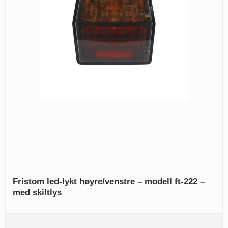
Fristom led-lykt høyre/venstre – modell ft-222 –
med skiltlys