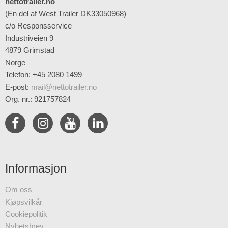
nettotrailer.no
(En del af West Trailer DK33050968)
c/o Responsservice
Industriveien 9
4879 Grimstad
Norge
Telefon: +45 2080 1499
E-post
:
mail@nettotrailer.no
Org. nr.: 921757824
Informasjon
Om oss
Kjøpsvilkår
Cookiepolitik
Nyhetsbrev