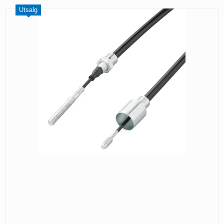
Utsalg