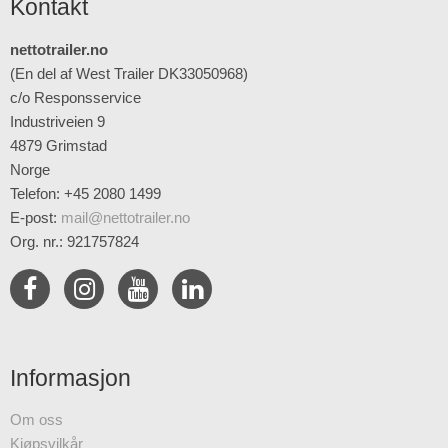
Kontakt
nettotrailer.no
(En del af West Trailer DK33050968)
c/o Responsservice
Industriveien 9
4879 Grimstad
Norge
Telefon: +45 2080 1499
E-post
:
mail@nettotrailer.no
Org. nr.: 921757824
Informasjon
Om oss
Kjøpsvilkår