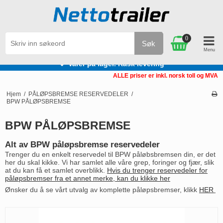
0
Søk
Varer på lager. Rask levering
ALLE priser er inkl. norsk toll og MVA
Hjem
/
PÅLØPSBREMSE RESERVEDELER
/
BPW PÅLØPSBREMSE
BPW PÅLØPSBREMSE
Alt av BPW påløpsbremse reservedeler
Trenger du en enkelt reservedel til BPW påløbsbremsen din, er det
her du skal kikke. Vi har samlet alle våre grep, foringer og fjær, slik
at du kan få et samlet overblikk.
Hvis du trenger reservedeler for
påløpsbremser fra et annet merke, kan du klikke her
Ønsker du å se vårt utvalg av komplette påløpsbremser, klikk
HER