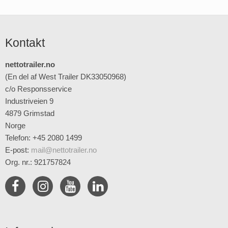
Kontakt
nettotrailer.no
(En del af West Trailer DK33050968)
c/o Responsservice
Industriveien 9
4879 Grimstad
Norge
Telefon: +45 2080 1499
E-post
:
mail@nettotrailer.no
Org. nr.: 921757824