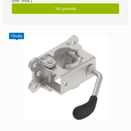
(inkl. mva.)
Vis produkt
Utsalg