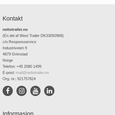
Kontakt
nettotrailer.no
(En del af West Trailer DK33050968)
c/o Responsservice
Industriveien 9
4879 Grimstad
Norge
Telefon: +45 2080 1499
E-post
:
mail@nettotrailer.no
Org. nr.: 921757824
Informasjon