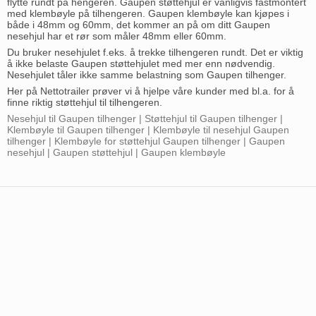
flytte rundt på hengeren. Gaupen støttehjul er vanligvis fastmontert
med klembøyle på tilhengeren. Gaupen klembøyle kan kjøpes i
både i 48mm og 60mm, det kommer an på om ditt Gaupen
nesehjul har et rør som måler 48mm eller 60mm.
Du bruker nesehjulet f.eks. å trekke tilhengeren rundt. Det er viktig
å ikke belaste Gaupen støttehjulet med mer enn nødvendig.
Nesehjulet tåler ikke samme belastning som Gaupen tilhenger.
Her på Nettotrailer prøver vi å hjelpe våre kunder med bl.a. for å
finne riktig støttehjul til tilhengeren.
Nesehjul til Gaupen tilhenger | Støttehjul til Gaupen tilhenger |
Klembøyle til Gaupen tilhenger | Klembøyle til nesehjul Gaupen
tilhenger | Klembøyle for støttehjul Gaupen tilhenger | Gaupen
nesehjul | Gaupen støttehjul | Gaupen klembøyle