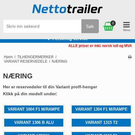
0
Søk
Personlig service
ALLE priser er inkl. norsk toll og MVA
Hjem
/
TILHENGERMERKER
/
VARIANT RESERVEDELE
/
NÆRING
NÆRING
Her er reservedeler til din Variant proff-henger
Klikk på din modell under:
VARIANT 1004 F1 M/RAMPE
VARIANT 1304 F1 M/RAMPE
VARIANT 1306 B ALU
VARIANT 1315 T2