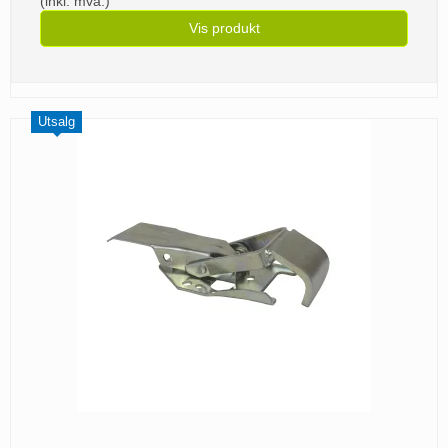
(inkl. mva.)
Vis produkt
Utsalg