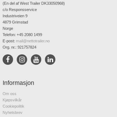
(En del af West Trailer DK33050968)
c/o Responsservice
Industriveien 9
4879 Grimstad
Norge
Telefon: +45 2080 1499
E-post
:
mail@nettotrailer.no
Org. nr.: 921757824
Informasjon
Om oss
Kjøpsvilkår
Cookiepolitik
Nyhetsbrev