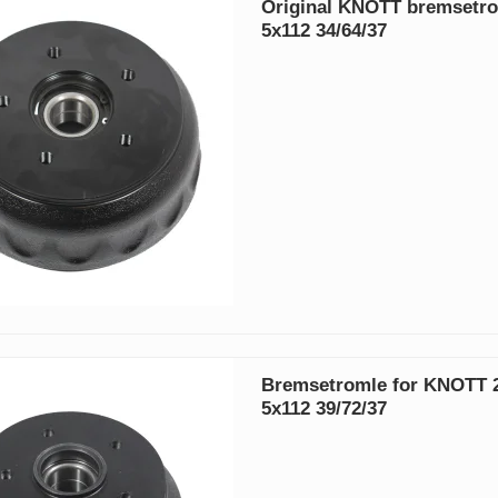
Original KNOTT bremsetro
5x112 34/64/37
Bremsetromle for KNOTT 
5x112 39/72/37