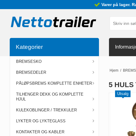
Varer på lager. R
Kategorier
Informasj
BREMSESKO
Hjem
/
BREMS
BREMSEDELER
5 HULS
PÅLØPSBREMS KOMPLETTE ENHETER
Utsalg
TILHENGER DEKK OG KOMPLETTE
HJUL
KULEKOBLINGER / TREKKULER
LYKTER OG LYKTEGLASS
KONTAKTER OG KABLER