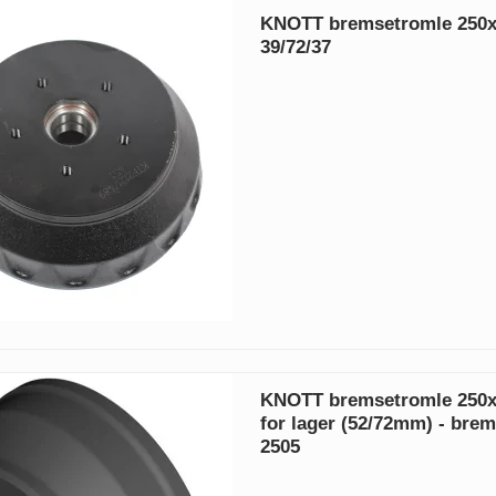
KNOTT bremsetromle 250x
39/72/37
KNOTT bremsetromle 250x
for lager (52/72mm) - brem
2505