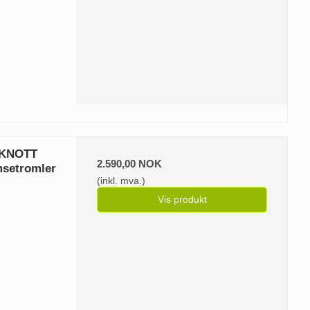
t KNOTT
2.590,00 NOK
msetromler
(inkl. mva.)
Vis produkt