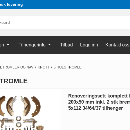
ask levering
on
Tilhengerinfo
Tilbud
Logg inn
Kontakt oss
ETROMLER OG NAV
/
KNOTT
/
5 HULS TROMLE
 TROMLE
Renoveringssett komplet
200x50 mm inkl. 2 stk bre
5x112 34/64/37 tilhenger