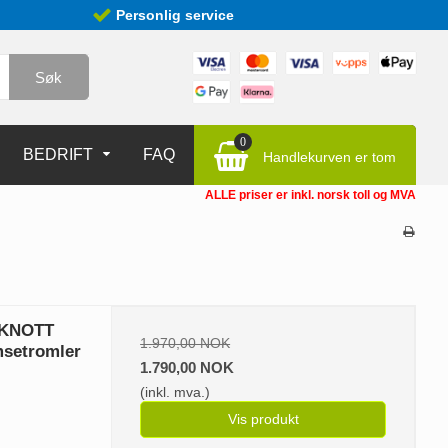
Personlig service
Søk
0
BEDRIFT
FAQ
Handlekurven er tom
ALLE priser er inkl. norsk toll og MVA
t KNOTT
1.970,00 NOK
msetromler
1.790,00 NOK
(inkl. mva.)
Vis produkt