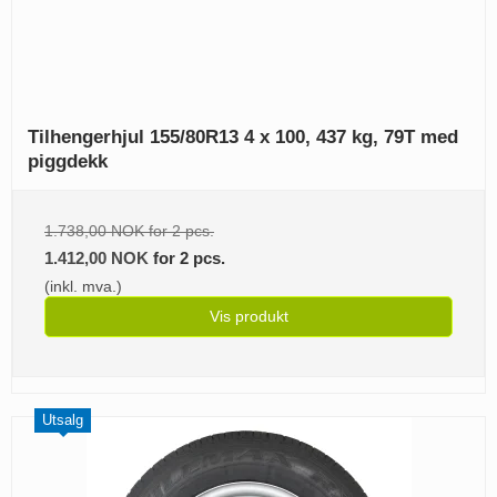
Tilhengerhjul 155/80R13 4 x 100, 437 kg, 79T med
piggdekk
1.738,00 NOK for 2 pcs.
1.412,00 NOK
for 2 pcs.
(inkl. mva.)
Vis produkt
Utsalg