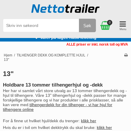
0
Søk
Varer på lager. Rask levering
ALLE priser er inkl. norsk toll og MVA
Hjem
/
TILHENGER DEKK OG KOMPLETTE HJUL
/
13"
13"
Holdbare 13 tommer tilhengerhjul og -dekk
Her har vi samlet vårt store utvalg av 13 tommer tilhengerdekk og -
hjul til tilhengere. Våre 13" tilhengerhjul og -dekk passer for mange
forskjellige tilhengere og vi har produkter i alle prisklasser, så alle
kan vere med.
tilhengerdekk for din tilhenger - vi har hjul for
tilhengere online
For å finne ut hvilket hjul/dekk du trenger:
klikk her
Hvis du er i tvil om hvilket dekktrykk du skal bruke:
klikk her