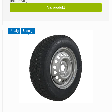
(inkl. mva.)
Vis produkt
Utsalg
Utsolgt