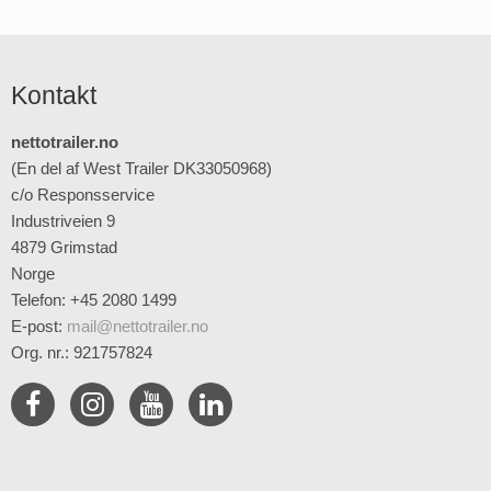
Kontakt
nettotrailer.no
(En del af West Trailer DK33050968)
c/o Responsservice
Industriveien 9
4879 Grimstad
Norge
Telefon: +45 2080 1499
E-post
:
mail@nettotrailer.no
Org. nr.: 921757824