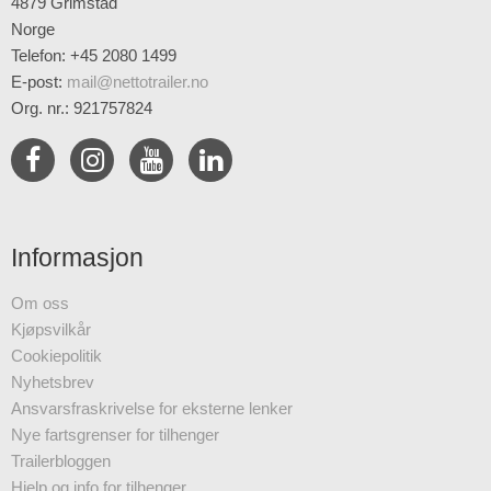
4879 Grimstad
Norge
Telefon: +45 2080 1499
E-post
:
mail@nettotrailer.no
Org. nr.: 921757824
Informasjon
Om oss
Kjøpsvilkår
Cookiepolitik
Nyhetsbrev
Ansvarsfraskrivelse for eksterne lenker
Nye fartsgrenser for tilhenger
Trailerbloggen
Hjelp og info for tilhenger