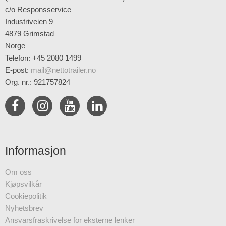
c/o Responsservice
Industriveien 9
4879 Grimstad
Norge
Telefon: +45 2080 1499
E-post
:
mail@nettotrailer.no
Org. nr.: 921757824
Informasjon
Om oss
Kjøpsvilkår
Cookiepolitik
Nyhetsbrev
Ansvarsfraskrivelse for eksterne lenker