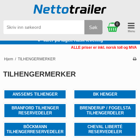
0
Søk
Varer på lager. Rask levering
ALLE priser er inkl. norsk toll og MVA
Hjem
/
TILHENGERMERKER
TILHENGERMERKER
ANSSEMS TILHENGER
BK HENGER
BRANFORD TILHENGER
BRENDERUP / FOGELSTA
RESERVEDELER
TILHENGERDELER
BÖCKMANN
CHEVAL LIBERTÉ
TILHENGERRESERVEDELER
RESERVEDELER