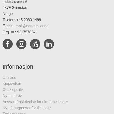
Industriveien 9
4879 Grimstad
Norge
Telefon: +45 2080 1499
E-post
:
mail@nettotrailer.no
Org. nr.: 921757824
Informasjon
Om oss
Kjøpsvilkår
Cookiepolitik
Nyhetsbrev
Ansvarsfraskrivelse for eksterne lenker
Nye fartsgrenser for tilhenger
Trailerbloggen