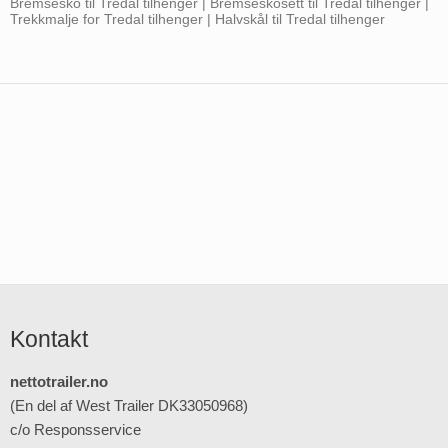
Bremsesko til Tredal tilhenger | Bremseskosett til Tredal tilhenger |
Trekkmalje for Tredal tilhenger | Halvskål til Tredal tilhenger
Kontakt
nettotrailer.no
(En del af West Trailer DK33050968)
c/o Responsservice