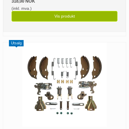
318,00 NOK
(inkl. mva.)
Vis produkt
Utsalg