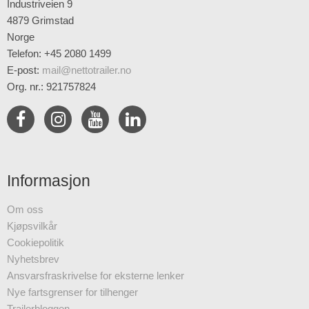
Industriveien 9
4879 Grimstad
Norge
Telefon: +45 2080 1499
E-post
:
mail@nettotrailer.no
Org. nr.: 921757824
Informasjon
Om oss
Kjøpsvilkår
Cookiepolitik
Nyhetsbrev
Ansvarsfraskrivelse for eksterne lenker
Nye fartsgrenser for tilhenger
Trailerbloggen