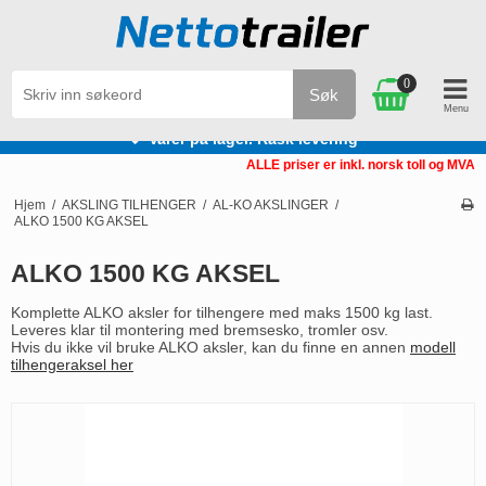
0
Søk
Varer på lager. Rask levering
ALLE priser er inkl. norsk toll og MVA
Hjem
/
AKSLING TILHENGER
/
AL-KO AKSLINGER
/
ALKO 1500 KG AKSEL
ALKO 1500 KG AKSEL
Komplette ALKO aksler for tilhengere med maks 1500 kg last.
Leveres klar til montering med bremsesko, tromler osv.
Hvis du ikke vil bruke ALKO aksler, kan du finne en annen
modell
tilhengeraksel her