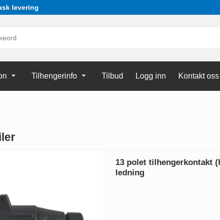
ask levering
on
Tilhengerinfo
Tilbud
Logg inn
Kontakt oss
iler
13 polet tilhengerkontakt (
ledning