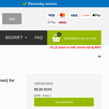
Personlig service
Søk
0
BEDRIFT
FAQ
Handlekurven er tom
ALLE priser er inkl. norsk toll og MVA
hun) for
190,00 NOK
98,00 NOK
(inkl. mva.)
Vis produkt