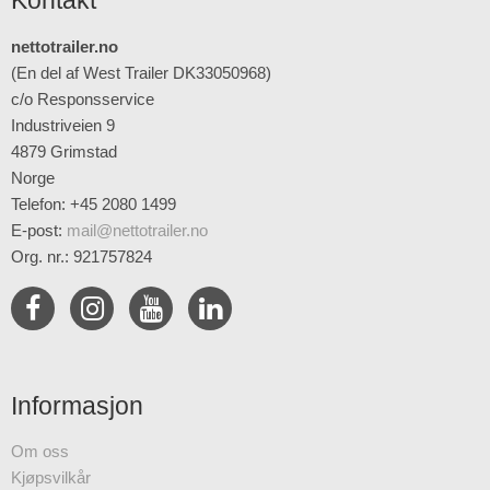
Kontakt
nettotrailer.no
(En del af West Trailer DK33050968)
c/o Responsservice
Industriveien 9
4879 Grimstad
Norge
Telefon: +45 2080 1499
E-post
:
mail@nettotrailer.no
Org. nr.: 921757824
Informasjon
Om oss
Kjøpsvilkår