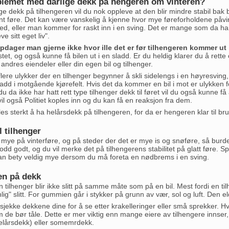
blemet med dårlige dekk på hengeren om vinteren?
ge dekk på tilhengeren vil du nok oppleve at den blir mindre stabil bak 
evnt føre. Det kan være vanskelig å kjenne hvor mye føreforholdene påv
ed, eller man kommer for raskt inn i en sving. Det er mange som da ha
e sitt eget liv".
dager man gjerne ikke hvor ille det er før tilhengeren kommer ut 
stet, og også kunne få bilen ut i en sladd. Er du heldig klarer du å rett
andres eiendeler eller din egen bil og tilhenger.
flere ulykker der en tilhenger begynner å skli sidelengs i en høyresvi
add i motgående kjørefelt. Hvis det da kommer en bil i mot er ulykken fo
u da ikke har hatt rett type tilhenger dekk til føret vil du også kunne få 
l også Politiet koples inn og du kan få en reaksjon fra dem.
es sterkt å ha helårsdekk på tilhengeren, for da er hengeren klar til bru
l tilhenger
 mye på vinterføre, og på steder der det er mye is og snøføre, så burde
odd godt, og du vil merke det på tilhengerens stabilitet på glatt føre. Sp
 kan bety veldig mye dersom du må foreta en nødbrems i en sving.
en på dekk
tilhenger blir ikke slitt på samme måte som på en bil. Mest fordi en tilh
ig" slitt. For gummien går i stykker på grunn av vær, sol og luft. Den 
sjekke dekkene dine for å se etter krakelleringer eller små sprekker. Hvis
 de bør tåle. Dette er mer viktig enn mange eiere av tilhengere innser,
helårsdekk) eller somemrdekk.