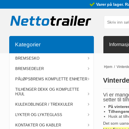
Varer på lager. R
Kategorier
Informasj
BREMSESKO
Hjem
/
Vinterde
BREMSEDELER
Vinterde
PÅLØPSBREMS KOMPLETTE ENHETER
TILHENGER DEKK OG KOMPLETTE
HJUL
Vi er mang
setter til 
KULEKOBLINGER / TREKKULER
På vintere
Tilhengere
LYKTER OG LYKTEGLASS
Husk at ti
Det som uanset
KONTAKTER OG KABLER