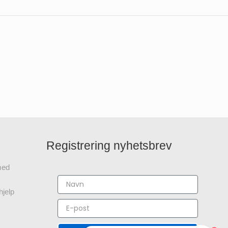
Registrering nyhetsbrev
 med
hjelp