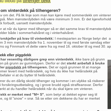
du tilbud på
tilhenger dekk
v om vinterdekk på tilhengeren?
rav om det. På lik linje som man kan kjøre med sommerdekk om vinteren
også. Men mønsterdybden må være minimum 3 mm. Er det kjøreforhold me
 forbudt, uansett mønsterdybde.
r at når du kjører med tilhenger så er det samme krav til mønsterdyb
jelder både i sommerhalvåret og i vinterhalvåret.
orskjeller på krav til vinterdekk:
I mesteparten av Norge betyr det a
 3 mm mønsterdybde fra 1. november til og med første søndag etter
s og Finnmark vil dette være fra og med 16. oktober til og med 30. apr
ekk eller piggdekk
ar vesentlig dårligere grep enn vinterdekk
, ikke bare på grunn
en på grunn av gummitypen. Derfor er det
sterkt anbefalt å bruke
ller
piggdekk
på tilhengeren.
Det er også grunnen til at mange
mmer levert med helårsdekk, og hvis du ikke har helårsdekk på
efaler vi at du bytter til helårsdekk.
ører du en dårlig skodd tilhenger og kommer i en ulykke så risikerer
i forsikringsutbetaling, og i grove brudd også straffeansvar. Derfor
terkt at du handler helårsdekk når du skal kjøre om vinteren.
dekk er merket med "M+ S"
, som betyr at dekket egner seg til
e, og til "snow" = snø. Så se etter om dekkene du har er merket