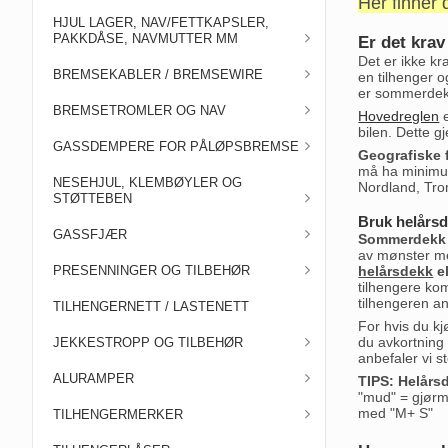
Her finner 
HJUL LAGER, NAV/FETTKAPSLER,
PAKKDÅSE, NAVMUTTER MM
Er det kra
Det er ikke k
BREMSEKABLER / BREMSEWIRE
en tilhenger 
er sommerdekk
BREMSETROMLER OG NAV
Hovedreglen
e
bilen. Dette g
GASSDEMPERE FOR PÅLØPSBREMSE
Geografiske f
må ha minimum
NESEHJUL, KLEMBØYLER OG
Nordland, Trom
STØTTEBEN
Bruk helårsd
GASSFJÆR
Sommerdekk h
av mønster m
PRESENNINGER OG TILBEHØR
helårsdekk
e
tilhengere ko
tilhengeren anb
TILHENGERNETT / LASTENETT
For hvis du kj
du avkortning 
JEKKESTROPP OG TILBEHØR
anbefaler vi s
ALURAMPER
TIPS: Helårs
"mud" = gjørm
med "M+ S"
TILHENGERMERKER