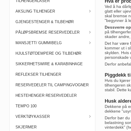
Hva er pro
TILHENGERLÅSER
Ved å ha dårli
glatt eller uj
AKSLING TILHENGER
skal bremse n
"begynner å lev
GJENGESTENGER & TILBEHØR
Dessverre opp
på tilhengerfe
PÅLØPSBREMSE RESERVEDELER
skader andre, 
MANSJETT/ GUMMIBELG
Det har være 
kommer ut i sl
skylden. Hvis d
HJULSTØTDEMPERE OG TILBEHØR
personskade vi
Derfor anbefal
SIKKERHETSWIRE & KARABINHAGE
REFLEKSER TILHENGER
Piggdekk ti
Hvis du kjører
RESERVEDELER TIL CAMPINGVOGNER
tilhengeren sk
stabil. Dette
HESTEHENGER RESERVEDELER
Husk alder
TEMPO 100
Dekkene på en 
dekkene "usynl
VERKTØYKASSER
Derfor bør du 
belastning som
vinterdekk" (
SKJERMER