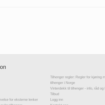
jon
Tilhenger regler: Regler for kjøring
tilhenger i Norge
Vinterdekk til tilhenger - info, råd og 
Tilbud
velse for eksterne lenker
Logg inn