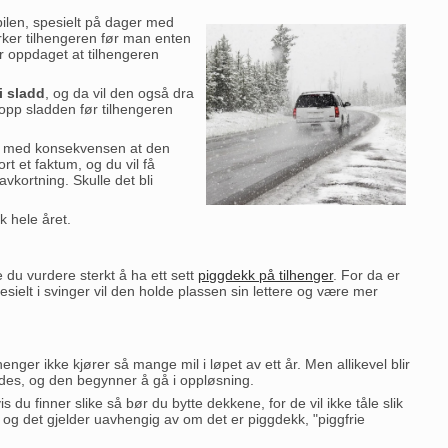
bilen, spesielt på dager med
irker tilhengeren før man enten
r oppdaget at tilhengeren
i sladd
, og da vil den også dra
e opp sladden før tilhengeren
ng, med konsekvensen at den
rt et faktum, og du vil få
avkortning. Skulle det bli
k hele året.
 du vurdere sterkt å ha ett sett
piggdekk på tilhenger
. For da er
esielt i svinger vil den holde plassen sin lettere og være mer
enger ikke kjører så mange mil i løpet av ett år. Men allikevel blir
eldes, og den begynner å gå i oppløsning.
 du finner slike så bør du bytte dekkene, for de vil ikke tåle slik
 og det gjelder uavhengig av om det er piggdekk, "piggfrie