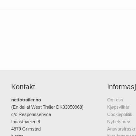
Kontakt
Informas
nettotrailer.no
Om oss
(En del af West Trailer DK33050968)
Kjøpsvilkår
c/o Responsservice
Cookiepolitik
Industriveien 9
Nyhetsbrev
4879 Grimstad
Ansvarsfraskri