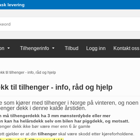
ask levering
on
Tilhengerinfo
Tilbud
Logg inn
Kontakt oss
kk til tilhenger - info, råd og hjelp
kk til tilhenger - info, råd og hjelp
e som kjører med tilhenger i Norge på vinteren, og noen
tilhenger dekk i denne kalde årstiden.
n må tilhengerdekk ha 3 mm mønsterdybde eller mer
n kan ha helårsdekk selv om bilen har piggdekk, og motsatt.
lhenger dekk ikke bør være mer enn 6 år gamle
t gjelder er at din
tilhenger
skal være skodd etter kjøreforholdene.