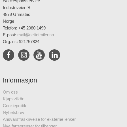
c/o Responsservice
Industriveien 9
4879 Grimstad
Norge
Telefon: +45 2080 1499
E-post
:
mail@nettotrailer.no
Org. nr.: 921757824
Informasjon
Om oss
Kjøpsvilkår
Cookiepolitik
Nyhetsbrev
Ansvarsfraskrivelse for eksterne lenker
Nye fartsgrenser for tilhenger