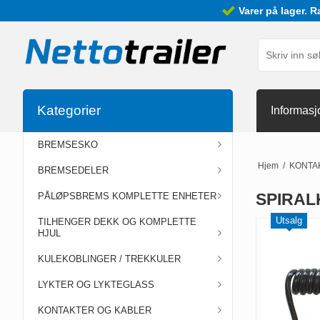
Varer på lager. R
Kategorier
Informasj
BREMSESKO
Hjem
/
KONTA
BREMSEDELER
SPIRAL
PÅLØPSBREMS KOMPLETTE ENHETER
Utsalg
TILHENGER DEKK OG KOMPLETTE
HJUL
KULEKOBLINGER / TREKKULER
LYKTER OG LYKTEGLASS
KONTAKTER OG KABLER