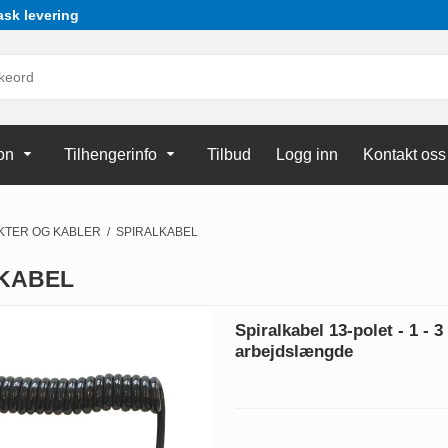
ask levering
on
Tilhengerinfo
Tilbud
Logg inn
Kontakt oss
KTER OG KABLER
/
SPIRALKABEL
KABEL
Spiralkabel 13-polet - 1 - 
arbejdslængde