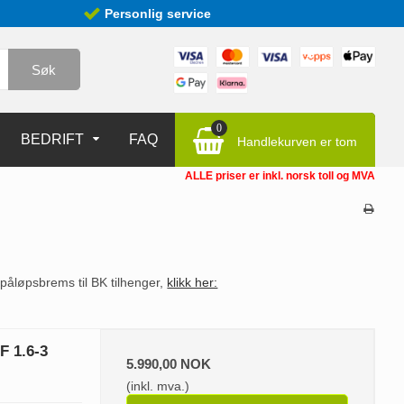
Personlig service
Søk
0
BEDRIFT
FAQ
Handlekurven er tom
ALLE priser er inkl. norsk toll og MVA
g påløpsbrems til BK tilhenger,
klikk her:
F 1.6-3
5.990,00 NOK
(inkl. mva.)