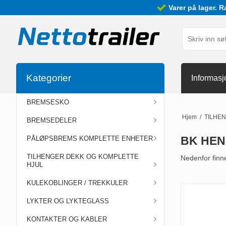
Varer på lager. R
Kategorier
Informasj
BREMSESKO
Hjem
/
TILHE
BREMSEDELER
BK HE
PÅLØPSBREMS KOMPLETTE ENHETER
TILHENGER DEKK OG KOMPLETTE
Nedenfor finne
HJUL
KULEKOBLINGER / TREKKULER
LYKTER OG LYKTEGLASS
KONTAKTER OG KABLER