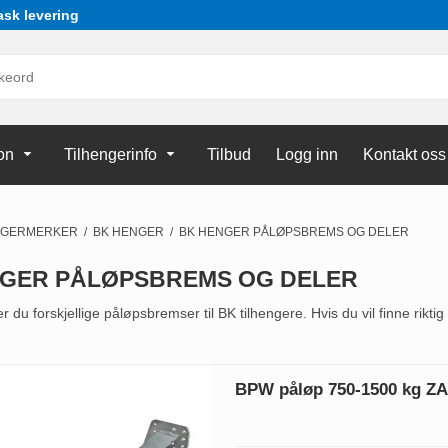
ask levering
on
Tilhengerinfo
Tilbud
Logg inn
Kontakt oss
NGERMERKER
/
BK HENGER
/
BK HENGER PÅLØPSBREMS OG DELER
NGER PÅLØPSBREMS OG DELER
r du forskjellige påløpsbremser til BK tilhengere. Hvis du vil finne rikti
BPW påløp 750-1500 kg ZA