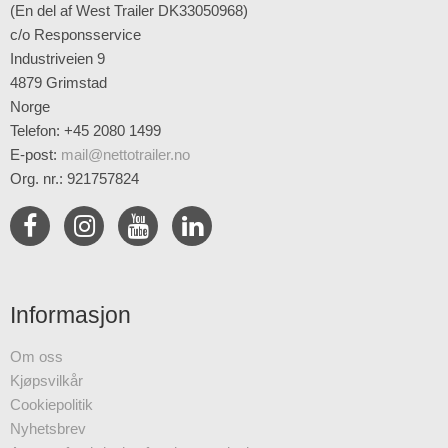
(En del af West Trailer DK33050968)
c/o Responsservice
Industriveien 9
4879 Grimstad
Norge
Telefon: +45 2080 1499
E-post
:
mail@nettotrailer.no
Org. nr.: 921757824
Informasjon
Om oss
Kjøpsvilkår
Cookiepolitik
Nyhetsbrev