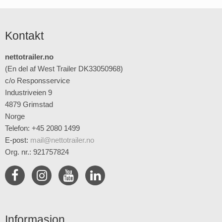
Kontakt
nettotrailer.no
(En del af West Trailer DK33050968)
c/o Responsservice
Industriveien 9
4879 Grimstad
Norge
Telefon: +45 2080 1499
E-post
:
mail@nettotrailer.no
Org. nr.: 921757824
Informasjon