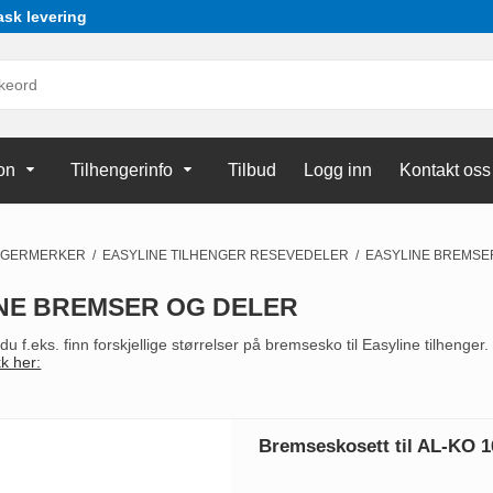
ask levering
on
Tilhengerinfo
Tilbud
Logg inn
Kontakt oss
NGERMERKER
/
EASYLINE TILHENGER RESEVEDELER
/
EASYLINE BREMSE
NE BREMSER OG DELER
u f.eks. finn forskjellige størrelser på bremsesko til Easyline tilhenger
kk her:
Bremseskosett til AL-KO 