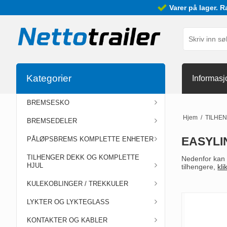
Varer på lager. R
Kategorier
Informasj
BREMSESKO
Hjem
/
TILHE
BREMSEDELER
EASYLI
PÅLØPSBREMS KOMPLETTE ENHETER
TILHENGER DEKK OG KOMPLETTE
Nedenfor kan d
HJUL
tilhengere,
kli
KULEKOBLINGER / TREKKULER
LYKTER OG LYKTEGLASS
KONTAKTER OG KABLER