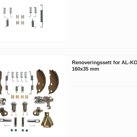
Renoveringssett for AL-K
160x35 mm