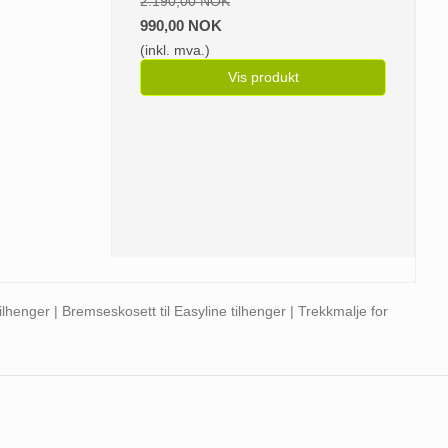
2.190,00 NOK
990,00 NOK
(inkl. mva.)
Vis produkt
tilhenger | Bremseskosett til Easyline tilhenger | Trekkmalje for