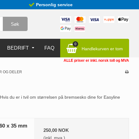
Personlig service
Søk
0
BEDRIFT
FAQ
Handlekurven er tom
ALLE priser er inkl. norsk toll og MVA
R OG DELER
. Hvis du er i tvil om størrelsen på bremsesko dine for Easyline
160 x 35 mm
250,00 NOK
(inkl. mva.)