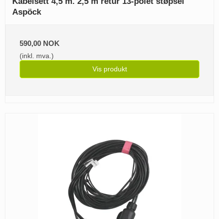
Kabelsett 4,5 m. 2,5 m retur 13-polet støpsel
Aspöck
590,00 NOK
(inkl. mva.)
Vis produkt