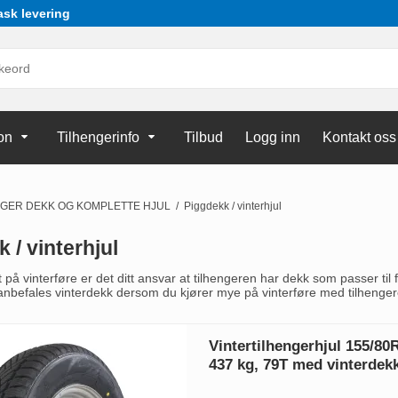
ask levering
on
Tilhengerinfo
Tilbud
Logg inn
Kontakt oss
NGER DEKK OG KOMPLETTE HJUL
/
Piggdekk / vinterhjul
 / vinterhjul
t på vinterføre er det ditt ansvar at tilhengeren har dekk som passer ti
anbefales vinterdekk dersom du kjører mye på vinterføre med tilhengeren.
Vintertilhengerhjul 155/80R
437 kg, 79T med vinterdek