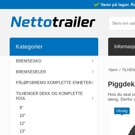
Varer på lager. R
Kategorier
Informasj
BREMSESKO
Hjem
/
TILHE
BREMSEDELER
Piggdekk
PÅLØPSBREMS KOMPLETTE ENHETER
TILHENGER DEKK OG KOMPLETTE
Hvis du skal u
HJUL
sleng. Derfor 
8"
Utsalg
10"
12"
13"