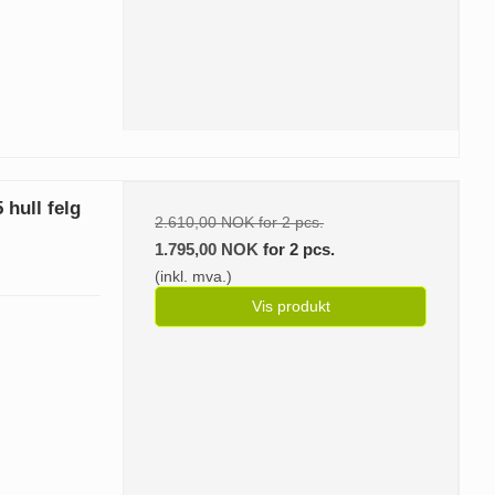
 hull felg
2.610,00 NOK for 2 pcs.
1.795,00 NOK
for 2 pcs.
(inkl. mva.)
Vis produkt