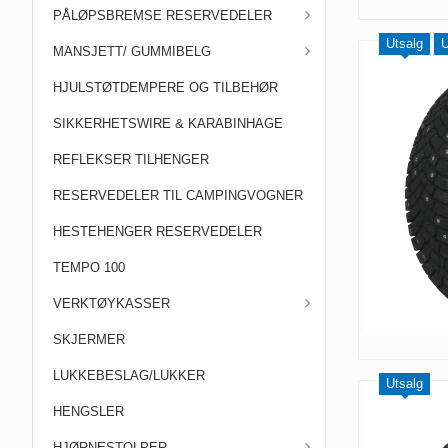
PÅLØPSBREMSE RESERVEDELER
Utsalg
U
MANSJETT/ GUMMIBELG
HJULSTØTDEMPERE OG TILBEHØR
SIKKERHETSWIRE & KARABINHAGE
REFLEKSER TILHENGER
RESERVEDELER TIL CAMPINGVOGNER
HESTEHENGER RESERVEDELER
TEMPO 100
VERKTØYKASSER
SKJERMER
LUKKEBESLAG/LUKKER
Utsalg
HENGSLER
HJØRNESTOLPER