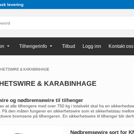
ask levering
on
Tilhengerinfo
Tilbud
Logg inn
Kontakt oss
RHETSWIRE & KARABINHAGE
HETSWIRE & KARABINHAGE
wire og nødbremsewire til tilhenger
rav at alle tilhengere med over 750 kg i totalvekt skal ha en sikkerhedsw
. På den måten fungerer en sikkerhetswire som et sikkerhetstau mellom 
ivere bremsene på tilhengeren. En sikkerhetswire til tilhenger blir der
Nødbremsewire sort for 