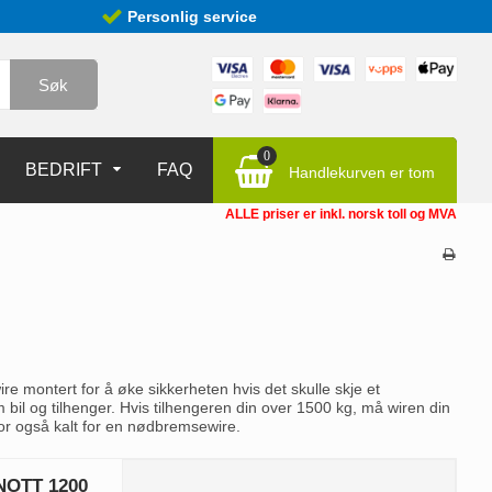
Personlig service
Søk
0
BEDRIFT
FAQ
Handlekurven er tom
ALLE priser er inkl. norsk toll og MVA
ire montert for å øke sikkerheten hvis det skulle skje et
bil og tilhenger. Hvis tilhengeren din over 1500 kg, må wiren din
for også kalt for en nødbremsewire.
KNOTT 1200