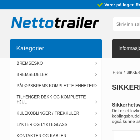
Varer på lager. R
Kategorier
Informasj
BREMSESKO
Hjem
/
SIKKE
BREMSEDELER
SIKKER
PÅLØPSBREMS KOMPLETTE ENHETER
TILHENGER DEKK OG KOMPLETTE
HJUL
Sikkerhets
Det er et lovk
KULEKOBLINGER / TREKKULER
koblingsbrudd
også kunne akt
LYKTER OG LYKTEGLASS
KONTAKTER OG KABLER