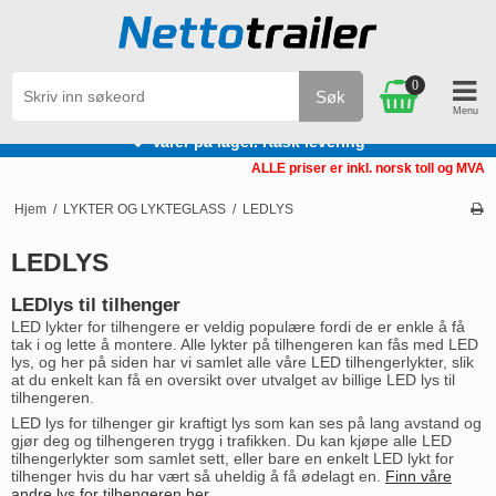
0
Søk
Varer på lager. Rask levering
ALLE priser er inkl. norsk toll og MVA
Hjem
/
LYKTER OG LYKTEGLASS
/
LEDLYS
LEDLYS
LEDlys til tilhenger
LED lykter for tilhengere er veldig populære fordi de er enkle å få
tak i og lette å montere. Alle lykter på tilhengeren kan fås med LED
lys, og her på siden har vi samlet alle våre LED tilhengerlykter, slik
at du enkelt kan få en oversikt over utvalget av billige LED lys til
tilhengeren.
LED lys for tilhenger gir kraftigt lys som kan ses på lang avstand og
gjør deg og tilhengeren trygg i trafikken. Du kan kjøpe alle LED
tilhengerlykter som samlet sett, eller bare en enkelt LED lykt for
tilhenger hvis du har vært så uheldig å få ødelagt en.
Finn våre
andre lys for tilhengeren her