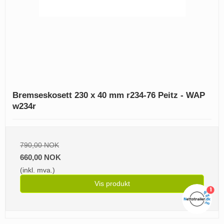
Bremseskosett 230 x 40 mm r234-76 Peitz - WAP
w234r
790,00 NOK
660,00 NOK
(inkl. mva.)
Vis produkt
1