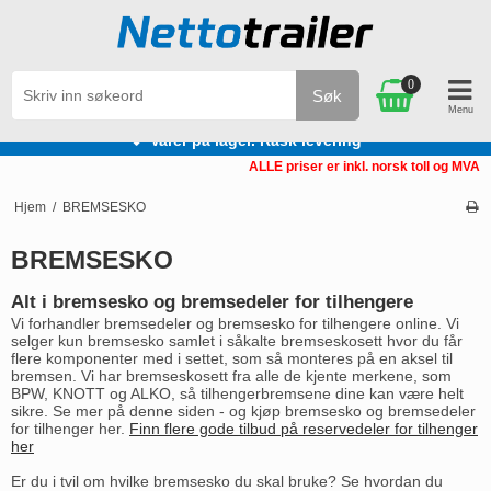
0
Søk
Varer på lager. Rask levering
ALLE priser er inkl. norsk toll og MVA
Hjem
/
BREMSESKO
BREMSESKO
Alt i bremsesko og bremsedeler for tilhengere
Vi forhandler bremsedeler og bremsesko for tilhengere online. Vi
selger kun bremsesko samlet i såkalte bremseskosett hvor du får
flere komponenter med i settet, som så monteres på en aksel til
bremsen. Vi har bremseskosett fra alle de kjente merkene, som
BPW, KNOTT og ALKO, så tilhengerbremsene dine kan være helt
sikre. Se mer på denne siden - og kjøp bremsesko og bremsedeler
for tilhenger her.
Finn flere gode tilbud på reservedeler for tilhenger
her
Er du i tvil om hvilke bremsesko du skal bruke? Se hvordan du