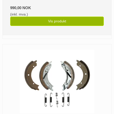
990,00 NOK
(inkl. mva.)
Vis produkt