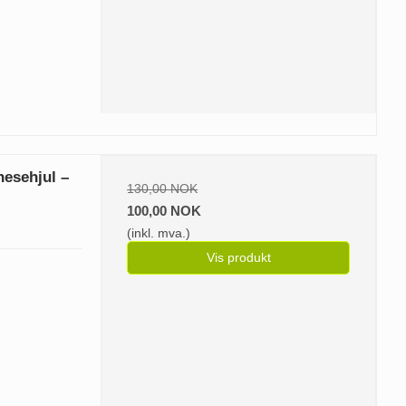
esehjul –
130,00 NOK
100,00 NOK
(inkl. mva.)
Vis produkt