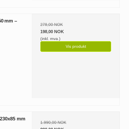
×50 mm –
278,00 NOK
198,00 NOK
(inkl. mva.)
Vis produkt
m 230x85 mm
1.990,00 NOK