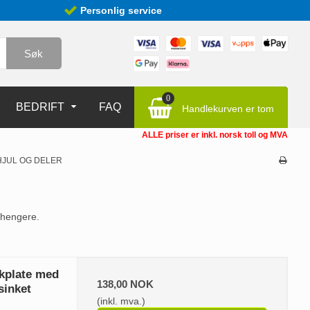
Personlig service
Søk
0
BEDRIFT
FAQ
Handlekurven er tom
ALLE priser er inkl. norsk toll og MVA
JUL OG DELER
ilhengere.
kplate med
138,00 NOK
sinket
(inkl. mva.)