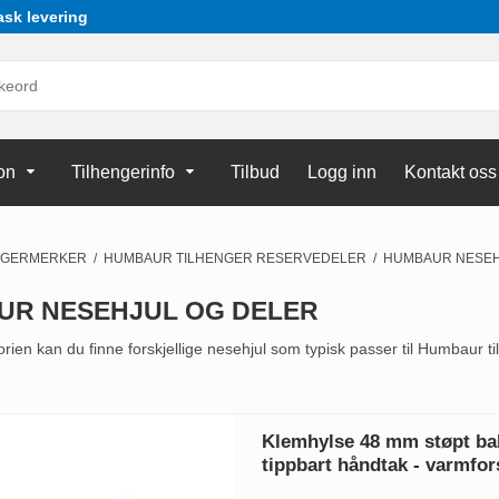
ask levering
on
Tilhengerinfo
Tilbud
Logg inn
Kontakt oss
NGERMERKER
/
HUMBAUR TILHENGER RESERVEDELER
/
HUMBAUR NESEH
UR NESEHJUL OG DELER
rien kan du finne forskjellige nesehjul som typisk passer til Humbaur t
Klemhylse 48 mm støpt ba
tippbart håndtak - varmfor