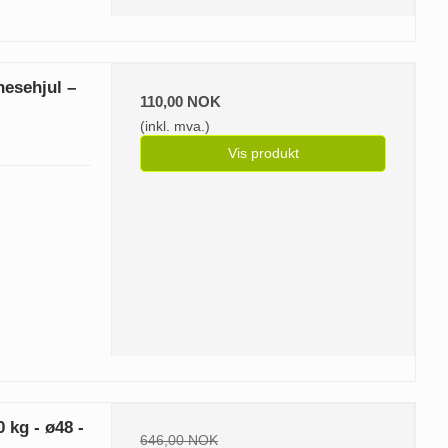
esehjul –
110,00 NOK
(inkl. mva.)
Vis produkt
 kg - ø48 -
646,00 NOK