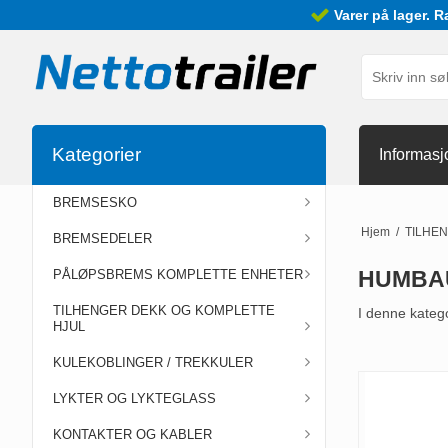
Varer på lager. R
Kategorier
Informasj
BREMSESKO
Hjem
/
TILHE
BREMSEDELER
HUMBA
PÅLØPSBREMS KOMPLETTE ENHETER
TILHENGER DEKK OG KOMPLETTE
I denne katego
HJUL
KULEKOBLINGER / TREKKULER
LYKTER OG LYKTEGLASS
KONTAKTER OG KABLER