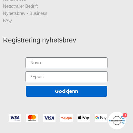
Nettotrailer Bedrift
Nyhetsbrev - Business
FAQ
TA TILBUD OG NYHETER
Registrering nyhetsbrev
å vårt nyhetsbrev og motta de viktigste
nyhetene!
Godkjenn
MELD DEG PÅ
1