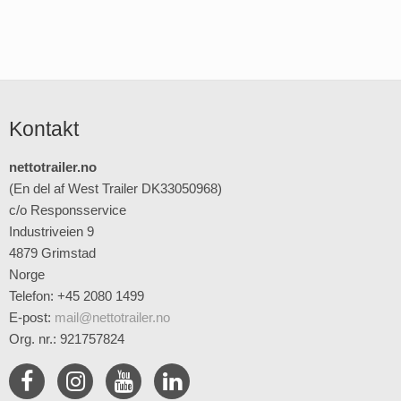
Kontakt
nettotrailer.no
(En del af West Trailer DK33050968)
c/o Responsservice
Industriveien 9
4879 Grimstad
Norge
Telefon: +45 2080 1499
E-post
:
mail@nettotrailer.no
Org. nr.: 921757824