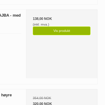
 AJBA - med
138,00 NOK
(inkl. mva.)
Vis produkt
s høyre
354,00 NOK
320,00 NOK