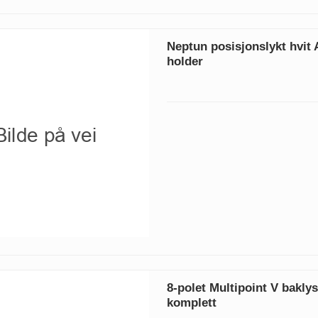
Neptun posisjonslykt hvit
holder
8-polet Multipoint V bakly
komplett