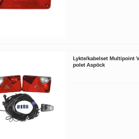
Lykte/kabelset Multipoint 
polet Aspöck