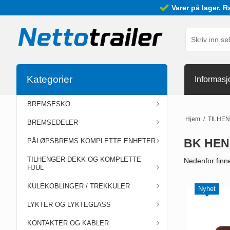
Varer på lager. R
Kategorier
Informasj
BREMSESKO
Hjem
/
TILHE
BREMSEDELER
BK HEN
PÅLØPSBREMS KOMPLETTE ENHETER
TILHENGER DEKK OG KOMPLETTE
Nedenfor finner
HJUL
KULEKOBLINGER / TREKKULER
Nyhet
LYKTER OG LYKTEGLASS
KONTAKTER OG KABLER