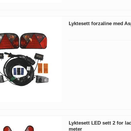
Lyktesett forzaline med As
Lyktesett LED sett 2 for lad
meter