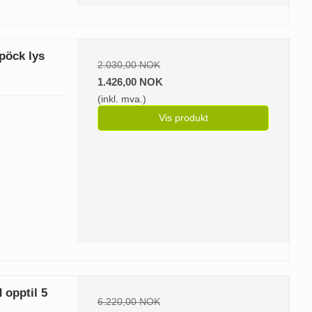
pöck lys
2.030,00 NOK
1.426,00 NOK
(inkl. mva.)
Vis produkt
 opptil 5
6.220,00 NOK