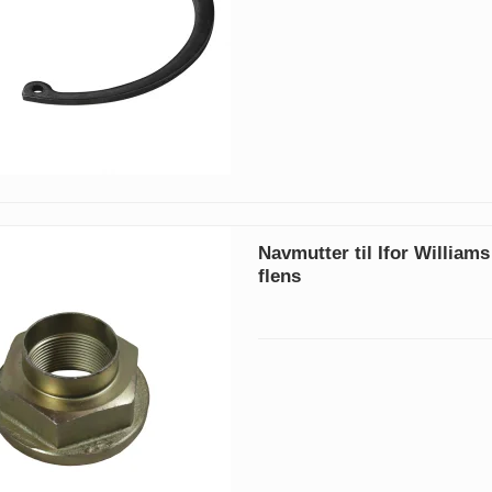
Navmutter til Ifor William
flens