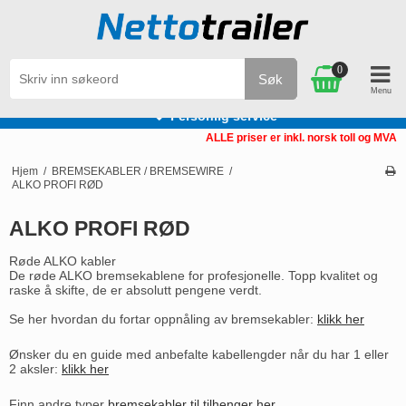
0
Søk
Varer på lager. Rask levering
ALLE priser er inkl. norsk toll og MVA
Hjem
/
BREMSEKABLER / BREMSEWIRE
/
ALKO PROFI RØD
ALKO PROFI RØD
Røde ALKO kabler
De røde ALKO bremsekablene for profesjonelle. Topp kvalitet og
raske å skifte, de er absolutt pengene verdt.
Se her hvordan du fortar oppnåling av bremsekabler:
klikk her
Ønsker du en guide med anbefalte kabellengder når du har 1 eller
2 aksler:
klikk her
Finn andre typer
bremsekabler til tilhenger her