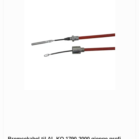
Bremsekabel til AL-KO 1790-2000 gjenge profi